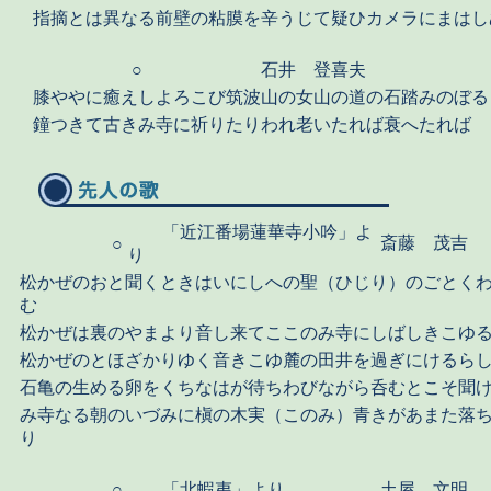
指摘とは異なる前壁の粘膜を辛うじて疑ひカメラにまはし
○
石井 登喜夫
膝ややに癒えしよろこび筑波山の女山の道の石踏みのぼる
鐘つきて古きみ寺に祈りたりわれ老いたれば衰へたれば
「近江番場蓮華寺小吟」よ
斎藤 茂吉
○
り
松かぜのおと聞くときはいにしへの聖（ひじり）のごとく
む
松かぜは裏のやまより音し来てここのみ寺にしばしきこゆ
松かぜのとほざかりゆく音きこゆ麓の田井を過ぎにけるら
石亀の生める卵をくちなはが待ちわびながら呑むとこそ聞
み寺なる朝のいづみに槇の木実（このみ）青きがあまた落
り
○
「北蝦夷」より
土屋 文明