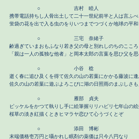
○
吉村 睦人
携帯電話持ちし人骨出土して二十一世紀前半と人は言ふべ
蛍袋の花を出で入る虫のをりいつまでつづくか地球の平和
○
三宅 奈緒子
齢過ぎていまおもふなり若き父の母と別れしのちのこころ
「親は一人の孤独な他者」と岡本太郎の言葉を思ひ父を思
○
小谷 稔
逝く春に追ひ及くを得て佐久の山の若葉にかかる藤波に逢
佐久の山の若葉に遊ぶよろこびに湖の日照雨のまぶしさも
○
雁部 貞夫
ピッケルをかつて執りし手に絵筆握りリハビリ七年山の絵
桜草の淡き紅描くときヒマラヤ恋ひて心うづくとぞ
○
添田 博彬
末端価格壱万円と囁かれし眠剤の薬価は只今八円なり