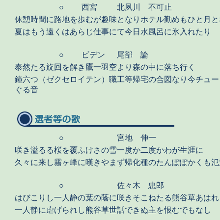
○
西宮
北夙川 不可止
休憩時間に路地を歩むが趣味となりホテル勤めもひと月と
夏はもう遠くはあらじ仕事にて今日水風呂に氷入れたり
○
ビデン
尾部 論
泰然たる旋回を解き鷹一羽空より森の中に落ち行く
鐘六つ（ゼクセロイテン）職工等帰宅の合図なり今チュー
ぐる音
○
宮地 伸一
咲き溢るる桜を覆ふけさの雪一度か二度かわが生涯に
久々に来し霧ヶ峰に嘆きやまず帰化種のたんぽぽかくも氾
○
佐々木 忠郎
はびこりし一人静の葉の蔭に咲きそこねたる熊谷草あはれ
一人静に虐げられし熊谷草世話できぬ主を恨むでもなし