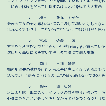
ゴンドラでカンツォーネの声を聞いてゐるリアルト橋を後
千に近い階段を登って目指すのは天と地を模す大天井画
○
埼玉
藤丸 すがた
発表会で女の子と思われた僕の声決して幼いわけじゃない
流れゆく雲を見上げて空だって空色だけでは駄目だと思う
○
宮城
佐藤 元気
文学館と科学館とでどちらがいい枯れ蓮はまだ遺っている
虐め犯が黒板に名を書いて消し多数決にて個人攻撃
○
岡山
三浦 隆光
郵便配達夫の試験受けむと言ふ吾に妻はうなづき溜息をつ
1や2や3と子供らに付けるのは誰の目か親はなべてを5と
○
高松
澤 智雄
浜辺より吹く風にのりライラックの甘き香りが漂いてくる
心身に良きことと弁えておりながら笑顔をつくるゆとりな