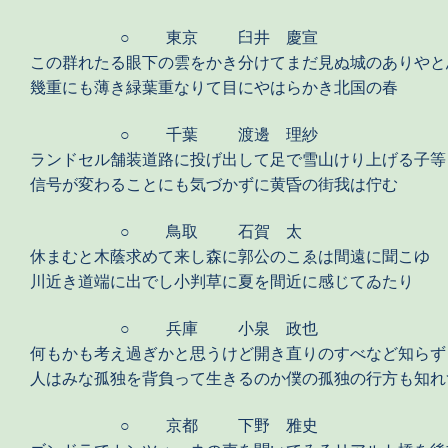
○
東京
臼井 慶宣
この群れたる眼下の雲をかき分けてまだ見ぬ城のありやと
幾重にも薄き緑葉重なりて目にやはらかき北国の春
○
千葉
渡邊 理紗
ランドセル舗装道路に投げ出して足で雪山けり上げる子等
信号が変わることにも気づかずに黄昏の街我は佇む
○
鳥取
石賀 太
休まむと木蔭求めて来し森に郭公のこゑは間遠に聞こゆ
川近き道端に出でし小判草に夏を間近に感じてゐたり
○
兵庫
小泉 政也
何もかも考え過ぎかと思うけど開き直りのすべなど知らず
人はみな孤独を背負って生きるのか僕の孤独の行方も知れ
○
京都
下野 雅史