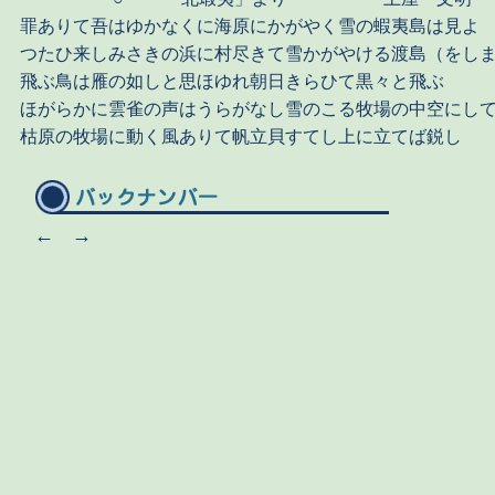
罪ありて吾はゆかなくに海原にかがやく雪の蝦夷島は見よ
つたひ来しみさきの浜に村尽きて雪かがやける渡島（をし
飛ぶ鳥は雁の如しと思ほゆれ朝日きらひて黒々と飛ぶ
ほがらかに雲雀の声はうらがなし雪のこる牧場の中空にし
枯原の牧場に動く風ありて帆立貝すてし上に立てば鋭し
←
→