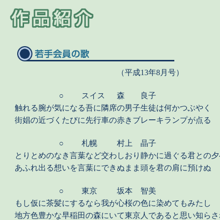
（平成13年8月号）
○
スイス
森 良子
触れる腕が気になる吾に隣席の男子生徒は何かつぶやく
街娼の近づくたびに先行車の赤きブレーキランプが点る
○
札幌
村上 晶子
とりとめのなき言葉など交わしおり静かに過ぐる君との夕
あふれ出る想いを言葉にできぬまま頭を君の肩に預けぬ
○
東京
坂本 智美
もし仮に茶髪にするなら我が心桜の色に染めてもみたし
地方色豊かな早稲田の森にいて東京人であると思い知らさ