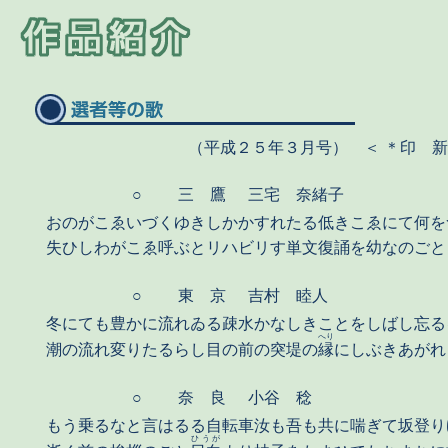
（平成２５年３月号） ＜ ＊印 
○
三 鷹
三宅 奈緒子
おのがこゑいづくゆきしかかすれたる低きこゑにて何を
失ひしわがこゑ呼ぶとリハビリす単文復誦を幼なのごと
○
東 京
吉村 睦人
冬にても豊かに流れゐる疎水かなしきことをしばし忘る
へり
潮の流れ変りたるらし目の前の突堤の
縁
にしぶきあがれ
○
奈 良
小谷 稔
もう乗るなと言はるる自転車汝も吾も共に喘ぎて坂登り
ひうが