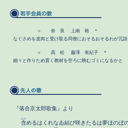
○
奈 良
上南 裕 ＊
なぐさめを皮肉と受け取る同僚におそるおそるわが冗談
○
高 松
藤澤 有紀子 ＊
細々と作りため置く教材を空ろに眺むゴミになるかと
『落合京太郎歌集』より
ふふ
含
めるはくれなゐ結び咲きたるは夢ほのぼ