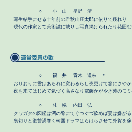
○
小 山
星野 清
写生帖手にせる十年前の君秋山庄太郎に依りて残れり
現代の作家とて美術誌に載りし写真掲げられたり花囲む
○
福 井
青木 道枝 ＊
おりおりに雪はあられに変わるらし夜更けて窓にさやか
夜を来てはじめて気づく高さなり電飾かがやき苑のモミ
○
札 幌
内田 弘
クワガタの図鑑は酒の肴にてぐづぐづ飲めば妻は嫌がる
裏切りと復讐渦巻く韓国ドラマはらはらさせて外貨を稼