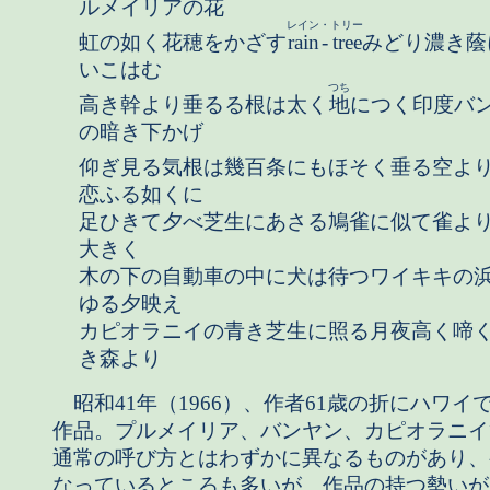
ルメイリアの花
レイン
・
トリー
虹の如く花穂をかざす
rain
-
tree
みどり濃き蔭
いこはむ
つち
高き幹より垂るる根は太く
地
につく印度バ
の暗き下かげ
仰ぎ見る気根は幾百条にもほそく垂る空よ
恋ふる如くに
足ひきて夕べ芝生にあさる鳩雀に似て雀よ
大きく
木の下の自動車の中に犬は待つワイキキの
ゆる夕映え
カピオラニイの青き芝生に照る月夜高く啼
き森より
昭和41年（1966）、作者61歳の折にハワイ
作品。プルメイリア、バンヤン、カピオラニイ
通常の呼び方とはわずかに異なるものがあり、
なっているところも多いが、作品の持つ勢いが