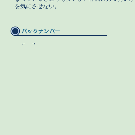
を気にさせない。
←
→