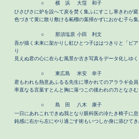
○
横 浜
大窪 和子
ひさびさに炉を設へて炭を焚く集ふにすこし寒きわが庭
色づきて黄に散り敷ける柘榴の葉掃かずにおかむ子ら集
○
那須塩原
小田 利文
吾が描く未来に架かりし虹ひとつ子ははつきりと「ピア
り
見えぬ君の心に在らむ風景か古き写真をデータ化しゆく
○
東広島
米安 幸子
君もわれも熱意あふるる先生に導かれてのアララギ会員
率直なる言葉すとんと胸に落つこの後われの力となさむ
○
島 田
八木 康子
一日にあれこれできぬ我となり眼科医の冷たき椅子に息
鈍感に右から左にやり過ごす術もいつしか身に添ひてき