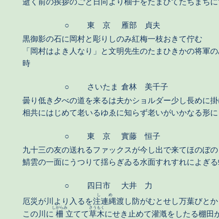
逝く前の挨拶のごと
日向
より柚子をたまひてたちまちに
○
東 京
雁部 貞夫
黒御影の石に岡村と彫りしのみ紅梅一枝おきて佇む
「岡村はよき人なり」と文明先生のたまひきかの将軍の
時
○
さいたま
倉林 美千子
曇り低き夕べの道を来るは夫かショルダー少し長めに掛
相共にはじめて老いるゆゑに知らず老いがいかなる形に
○
東 京
實藤 恒子
九十三の友の送れるファックスが今し出で来てほのぼの
鯖雲の一面にうつりて揺らぎゐる水面すれすれによぎる
○
四日市
大井 力
しめ
厄災が川より入るを
注連縄
渡し防がむとせし万葉びとか
しがらみ
さうもく
この川に
柵
立てて
草木
にせき止めて灌漑をしたる棚田