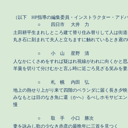
（以下 HP指導の編集委員・インストラクター・アド
○
四日市
大井 力
土田耕平生まれしところ建て替り住み替りして人は街道
丸き石に刻まれて夫人と立ちますに触れているとき鳶の
○
小 山
星野 清
人なかにくさめをすれば疑はれ視線がわれに向くかと思
羊羹を切りて分けむかと言ふ時に近ごろ見ざる笑みを妻
○
札 幌
内田 弘
地上の熱せり上がり来て四階のベランダに届く長き夕映
みなもとは目のなき魚に還（かへ）るべしホモサピエン
慢
○
取 手
小口 勝次
妻を詠みし歌の少なき赤彦の最晩年に三首を見つく