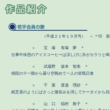
（平成２１年１０月号） ＜ ＊印 
○
宝 塚
有塚 夢 ＊
仕事中休憩のアイスコーヒーは涼しげに氷がカラリと鳴
○
武蔵野
坂本 智美 ＊
病院の十一階から曇り空眺めて一人の皆既日食
○
千 葉
渡邉 理紗 ＊
紙芝居のようにぱさっと微笑みを消してケータイから目
○
山 口
稲村 敦子 ＊