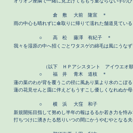
オリオン座隣で一緒に見上げてももう重ならない手のひ
倉 敷
大前 隆宣 ＊
雨の中心も晴れずに傘取りに帰りて濡れた舗道見ている
○
高 松
藤澤 有紀子 ＊
我々を湿原の中へ招くごとワタスゲの綿毛は風にうなず
（以下 ＨＰアシスタント アイウエオ
○
福 井
青木 道枝 ＊
蓮の葉のわが背を覆うこの径に風あり葉より水のこぼる
蓮の花見せんと靄に伴えどもうすこし優しくなれぬか母
○
横 浜
大窪 和子
新規開拓目指して努めし半年の報はるるか若き力を恃み
打ちつけに湧きたる怒りいつの間にかうやむやとなる夫