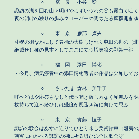
○
奈 良
小谷 稔
諏訪の湖を囲む山々明けやらずいづれの谷も霧白く吐く
夜の明けの独りの歩みクローバーの閉ぢたる葉群開きゆ
○
東 京
雁部 貞夫
札幌の街なかにして春楡の大樹しげれり屯田の世の（北
絶滅せし種の見本としてここに立つ蝦夷狼の剥製一躯
○
福 岡
添田 博彬
・今月、病気療養中の添田博彬選者の作品は欠如してお
○
さいたま
倉林 美千子
呼べどはや応答もなしと伝へ聞き致し方なく見舞ふをや
杖持ちて迎へ給ひしは幾度か風迅き海に向ひて思ふ
○
東 京
實藤 恒子
諏訪の歌会はあすに迫りてひとり来し美術館東山魁夷の
朝宵に向かへる諏訪の湖に祈る思ひの全国歌会ぞ