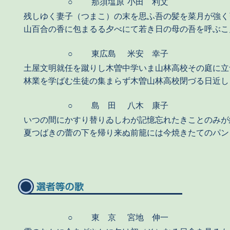
○
那須塩原
小田 利文
残しゆく妻子（つまこ）の末を思ふ吾の髪を菜月が強く
山百合の香に包まるる夕べにて若き日の母の吾を呼ぶこ
○
東広島
米安 幸子
土屋文明就任を蹴りし木曽中学いま山林高校その庭に立
林業を学ばむ生徒の集まらず木曽山林高校閉づる日近し
○
島 田
八木 康子
いつの間にかすり替りゐしわが記憶忘れたきことのみが
夏つばきの蕾の下を帰り来ぬ前籠には今焼きたてのパン
○
東 京
宮地 伸一