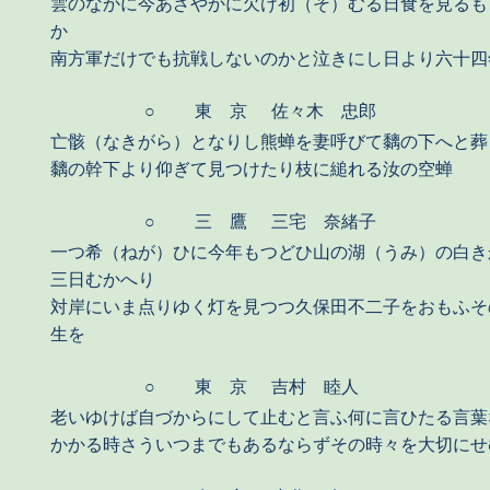
雲のなかに今あざやかに欠け初（そ）むる日食を見るも
か
南方軍だけでも抗戦しないのかと泣きにし日より六十四
○
東 京
佐々木 忠郎
亡骸（なきがら）となりし熊蝉を妻呼びて黐の下へと葬
黐の幹下より仰ぎて見つけたり枝に縋れる汝の空蝉
○
三 鷹
三宅 奈緒子
一つ希（ねが）ひに今年もつどひ山の湖（うみ）の白き
三日むかへり
対岸にいま点りゆく灯を見つつ久保田不二子をおもふそ
生を
○
東 京
吉村 睦人
老いゆけば自づからにして止むと言ふ何に言ひたる言葉
かかる時さういつまでもあるならずその時々を大切にせ