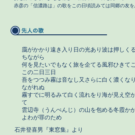
赤彦の「信濃路は」の歌をこの日頃読みては同郷の友を
靄がかかり遠き入り日の光あり波は押しく
ちながら
何を見たいでもなく旅を企てる風邪ひきて
この二日三日
吾をつつみ霧は音なし又さらに白く濃くな
ながれぬ
霧すでに明るみて白く流れをり海が見え空
て
雲辺寺（うんぺんじ）の山を包める冬霞か
よわが罪のため
石井登喜男『東窓集』より