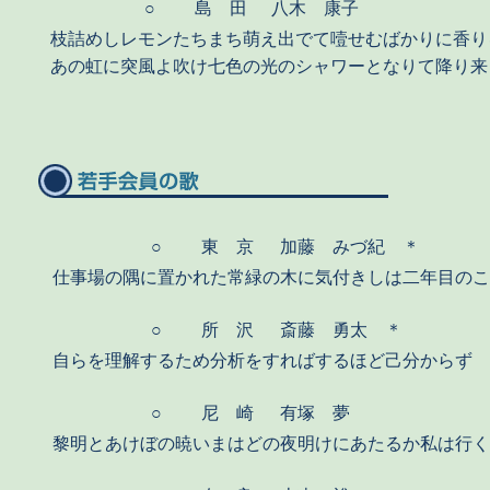
○
島 田
八木 康子
枝詰めしレモンたちまち萌え出でて噎せむばかりに香り
あの虹に突風よ吹け七色の光のシャワーとなりて降り来
○
東 京
加藤 みづ紀 ＊
仕事場の隅に置かれた常緑の木に気付きしは二年目のこ
○
所 沢
斎藤 勇太 ＊
自らを理解するため分析をすればするほど己分からず
○
尼 崎
有塚 夢
黎明とあけぼの暁いまはどの夜明けにあたるか私は行く