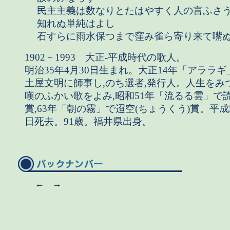
民主主義は数なりとたはやすく人の言ふさ
知れぬ単純はよし
石すらに雨水保つまで窪み雀ら寄り来て嘴
1902－1993 大正-平成時代の歌人。
明治35年4月30日生まれ。大正14年「アララギ
土屋文明に師事し,のち選者,発行人。人生をみ
嘆のふかい歌をよみ,昭和51年「流るる雲」で
賞,63年「朝の霧」で迢空(ちょうくう)賞。平成5
日死去。91歳。福井県出身。
←
→