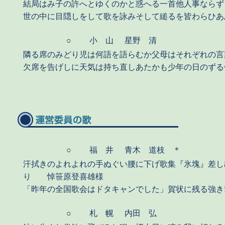
結局はみ子の許へとゆくのかと惑へる一首他人事ならず
世の中に目隠しをして歌を詠みそして縋るを皆わらひあ
○
小 山
星野 清
隣る席のみどり児は何語を語らむか父母はそれぞれの言
欠席を告げしに天気は持ち直しあたかも少年の日のずる
○
福 井
青木 道枝 ＊
汗拭きのよれよれの手ぬぐい腰に下げ歌集『氷塊』差し
り 悼笹原登喜雄様
「昨年の全国歌会はドタキャンでした」賀状に残る強き
○
札 幌
内田 弘