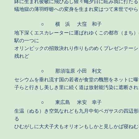
鉢に生まれ俊敏に飛びゐし猩々蠅夕日に眩み我に打たる
蟻地獄の薄羽蜉蝣への変身を生まれ変はつて来世でやら
○
横 浜
大窪 和子
地下深くエスカレーターに運ばれゆくこの都市（まち）
駅の一つに
オリンピックの招致決れり作りものめくプレゼンテーシ
残れど
○
那須塩原
小田 利文
セシウムを垂れ流す国の若者が食堂の醜態をネットに曝
子らと行きし美しき里に続く道は放射能汚染に遮断され
○
東広島
米安 幸子
生温（ぬる）き空気なれども九月中旬ペガサスの四辺形
る
ひむがしに大犬子犬もオリオンもしかと見しかば寝ねむ