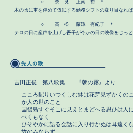
○
奈 良
上南 裕 ＊
木の陰に車を停めて仮眠する勤務シフトの変り目なれば
○
高 松
藤澤 有紀子 ＊
テロの日に産声を上げし吾子が今かの日の映像をじっと
吉田正俊 第八歌集 『朝の霧』より
こころ配りいつくしむ鉢は花芽見ずかくの
か人の世のこと
国後島すぐそこに見えとまどへる思ひは人
べくもなく
ひそやかに語る会話に入り行かぬは耳遠く
故のみならず