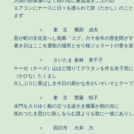
入院の部屋運のよく西の窓に夏霞濃き二上の山
エアコンにナースに日々を護られて節（たかし）のごと
まず
○
東 京
雁部 貞夫
吾が町の文化支へし画廊「コブ」六十余年の歴史閉ざす
暑き日はここを選歌の場所とせり桜ジェラートの香を楽
○
さいたま
倉林 美千子
ケーゼ（チーズ）山ほど擂りてグラタンを作る良子箆に
（かひな）たくまし
久しぶりに香ばしき今日の厨かな夫がいそいそとテーブ
○
東 京
實藤 恒子
水門を入りゆく船の立つる波大き幾重か朝の光に
焦れつたき思ひに臥しをらむ誰よりも歌に一途にありし
○
四日市
大井 力