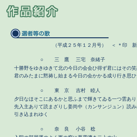
（平成２５年１２月号） ＜ ＊印 
○
三 鷹
三宅 奈緒子
十勝野をゆきゆきて北の今日の会会ひ得ず君にはその笑
君のみたまに黙祷し始まる今日の会かかる成り行き思ひ
○
東 京
吉村 睦人
夕日なほそこにあるかと思ふまで輝きてゐる一つ雲あり
先入主ありて読まざりし姜尚中（カンサンジュン）読み
引き込まれゆく
○
奈 良
小谷 稔