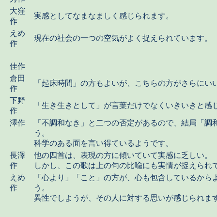
大窪
実感としてなまなましく感じられます。
作
えめ
現在の社会の一つの空気がよく捉えられています。
作
佳作
倉田
「起床時間」の方もよいが、こちらの方がさらにい
作
下野
「生き生きとして」が言葉だけでなくいきいきと感
作
澤作
「不調和なき」と二つの否定があるので、結局「調
う。
科学のある面を言い得ているようです。
長澤
他の四首は、表現の方に傾いていて実感に乏しい。
作
しかし、この歌は上の句の比喩にも実情が捉えられ
えめ
「心より」「こと」の方が、心も包含しているから
作
う。
異性でしようが、その人に対する思いが感じられま