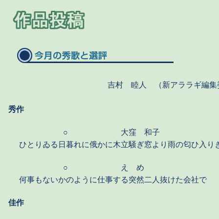
吉村 睦人 （新アララギ編集
秀作
○
大窪 和子
ひとりゐる日暮れに俄かに木立騒ぎ窓より雨の匂ひ入り
○
え め
何事もないかのように仕事する突然二人抜けた会社で
佳作