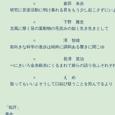
○
倉田 未歩
研究に音楽活動に明け暮れる君をもう少し起こさずにい
○
下野 雅史
北風に靡く笹の葉動物の毛並みの如く生き生きとして
○
澤 智雄
前向きな科学の進歩は純粋に調和ある響きに聞こゆ
○
長澤 英治
べにきいろ金糸銀糸にくるまれて娘らの語り合ふそれぞ
○
え め
疑ってもいいよそうして口結び疑うことを拒んでるより
「短評」
秀作