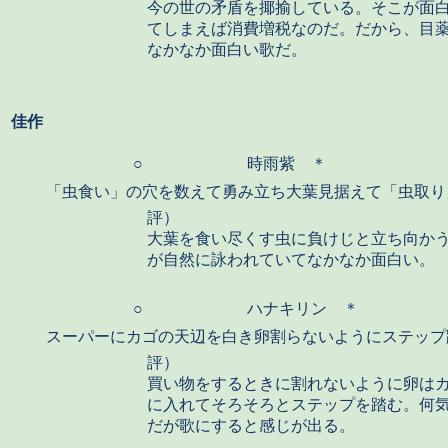
今の世の矛盾を揶揄している。そこが面
てしまえば消費増税なのだ。だから、目
なかなか面白い歌だ。
佳作
○
時雨紫 ＊
「虫食い」の穴を数えて勇み立ち大葉見据えて「虫取り
評）
大葉を食い尽くす虫に負けじと立ち向か
が自然に詠われていてなかなか面白い。
○
ハナキリン ＊
スーパーにカゴの天辺を白き卵割らないようにステップ
評）
買い物をするときに割れないように卵は
に入れてそろそろとステップを踏む。何
だが歌にすると感じが出る。