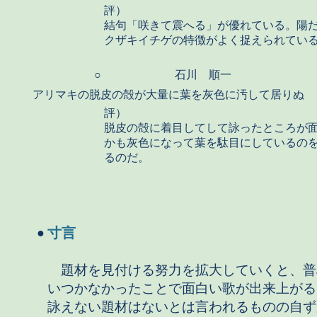
評）
結句「咲きて震へる」が優れている。陽
クザキイチゲの特徴がよく捉えられてい
○
石川 順一
アリマキの脱皮の殻が大量に葉を灰色に汚して居りぬ
評）
脱皮の殻に着目してして詠ったところが
かも灰色になって葉を駄目にしているの
るのだ。
寸言
●
題材を見付ける努力を拡大していくと、普
いつかなかったことで面白い歌が出来上がる
詠えない題材はないとは言われるものの自ず