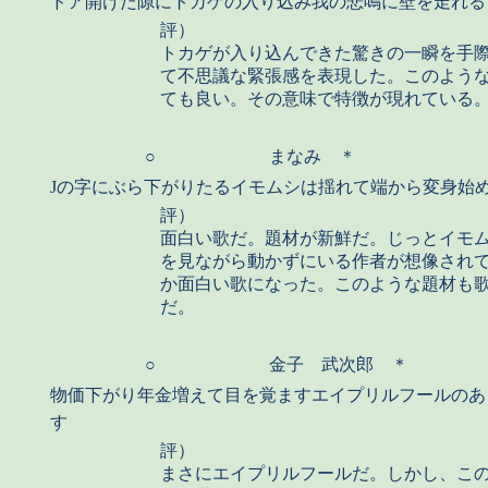
ドア開けた隙にトカゲの入り込み我の悲鳴に壁を走れる
評）
トカゲが入り込んできた驚きの一瞬を手
て不思議な緊張感を表現した。このよう
ても良い。その意味で特徴が現れている
○
まなみ ＊
Jの字にぶら下がりたるイモムシは揺れて端から変身始
評）
面白い歌だ。題材が新鮮だ。じっとイモ
を見ながら動かずにいる作者が想像され
か面白い歌になった。このような題材も
だ。
○
金子 武次郎 ＊
物価下がり年金増えて目を覚ますエイプリルフールのあ
す
評）
まさにエイプリルフールだ。しかし、こ