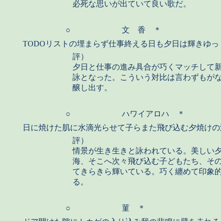
必死な思いが出ていて良い歌だ。
○
文 香 ＊
TODOリストの埋まらず仕事終える日も夕日は輝きゆっ
評）
夕日と仕事の進み具合が巧くマッチして
詠となった。こういう対比は言わずもが
醸し出す。
○
ハワイアロハ ＊
日に焼けた肌に水滴光らせて子らまた飛び込む夕焼けの
評）
情景が生き生きと詠われている。美しい
海、そこへ次々飛び込む子どもたち、そ
てきらきら輝いている。巧く纏めて印象
る。
○
菫 ＊