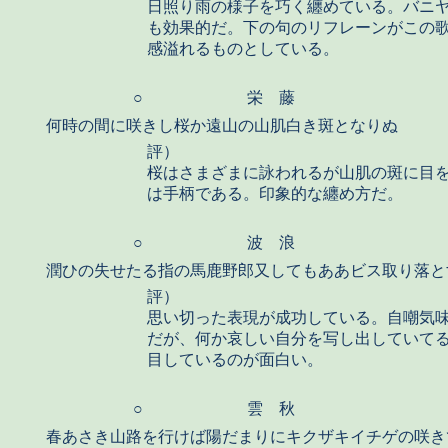
日照り雨の様子を巧く纏めている。バニ
も効果的だ。下の句のリフレーンがこの
感溢れるものとしている。
○
栄 藤
何時の間に咲きし桜か遠山の山肌白き斑となりぬ
評）
桜はさまざまに詠われるが山肌の斑に目
は手柄である。印象的な纏め方だ。
○
波 浪
潤ひの失せたる指の馬鹿野郎又してもああビス取り落と
評）
思い切った表現が成功している。自嘲気
だが、何か哀しい自分を写し出していて
目しているのが面白い。
○
雲 秋
春あさき山路を行けば陽だまりにキクザキイチゲの咲き