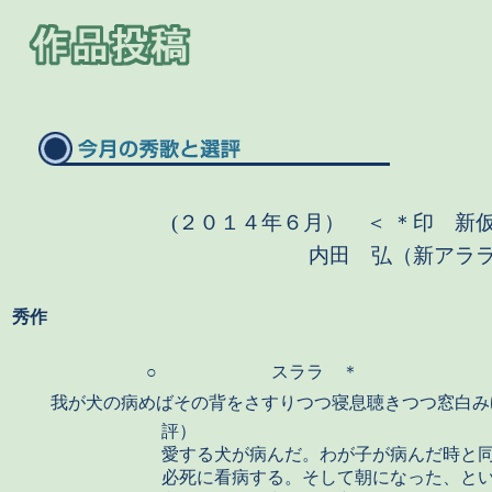
(２０１４年６月） ＜ ＊印 新
内田 弘（新アラ
秀作
○
スララ ＊
我が犬の病めばその背をさすりつつ寝息聴きつつ窓白み
評）
愛する犬が病んだ。わが子が病んだ時と
必死に看病する。そして朝になった、と