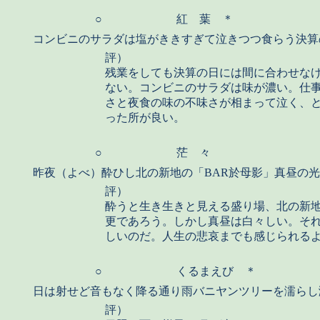
○
紅 葉 ＊
コンビニのサラダは塩がききすぎて泣きつつ食らう決算
評）
残業をしても決算の日には間に合わせな
ない。コンビニのサラダは味が濃い。仕
さと夜食の味の不味さが相まって泣く、
った所が良い。
○
茫 々
昨夜（よべ）酔ひし北の新地の「BAR於母影」真昼の
評）
酔うと生き生きと見える盛り場、北の新
更であろう。しかし真昼は白々しい。そ
しいのだ。人生の悲哀までも感じられる
○
くるまえび ＊
日は射せど音もなく降る通り雨バニヤンツリーを濡らし
評）